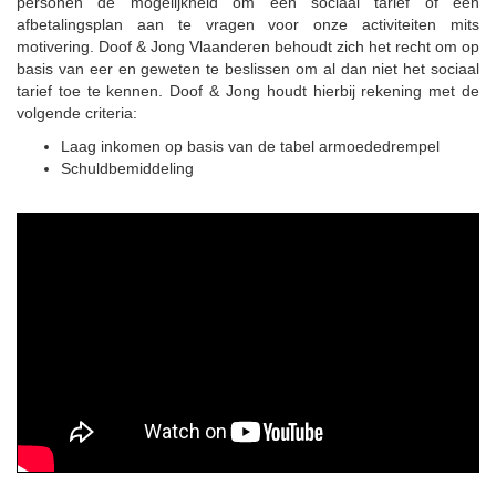
personen de mogelijkheid om een sociaal tarief of een
afbetalingsplan aan te vragen voor onze activiteiten mits
motivering. Doof & Jong Vlaanderen behoudt zich het recht om op
basis van eer en geweten te beslissen om al dan niet het sociaal
tarief toe te kennen. Doof & Jong houdt hierbij rekening met de
volgende criteria:
Laag inkomen op basis van de tabel armoededrempel
Schuldbemiddeling