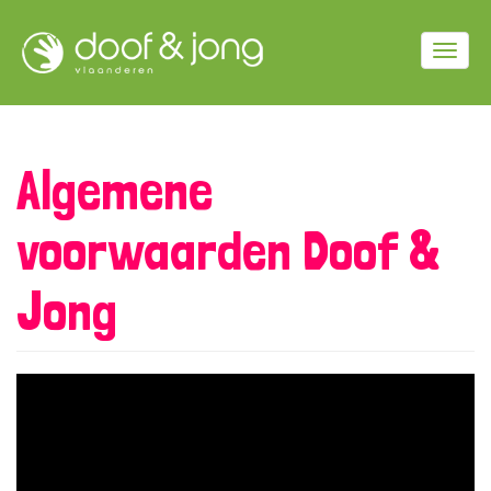
Overslaan
en
Togg
naar
de
navig
inhoud
gaan
Algemene
voorwaarden Doof &
Jong