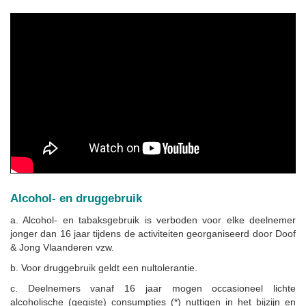
Alcohol- en druggebruik
a. Alcohol- en tabaksgebruik is verboden voor elke deelnemer
jonger dan 16 jaar tijdens de activiteiten georganiseerd door Doof
& Jong Vlaanderen vzw.
b. Voor druggebruik geldt een nultolerantie.
c. Deelnemers vanaf 16 jaar mogen occasioneel lichte
alcoholische (gegiste) consumpties (*) nuttigen in het bijzijn en