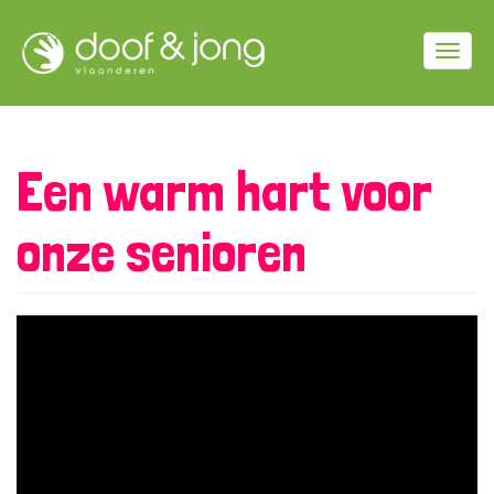
Overslaan
en
Togg
naar
de
navig
inhoud
gaan
Een warm hart voor
onze senioren