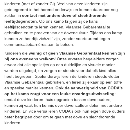
kinderen (met of zonder CI). Veel van deze kinderen zijn
geïntegreerd in het horend onderwijs en komen daardoor nog
zelden in
contact met andere dove of slechthorende
leeftijdsgenoten
. Op ons kamp krijgen zij de kans
leeftijdsgenoten te leren kennen, Vlaamse Gebarentaal te
gebruiken en te proeven van de dovencultuur. Tijdens ons kamp
kunnen ze heerlijk zichzelf zijn, zonder voortdurend tegen
communicatiebarrières aan te botsen.
Kinderen die
weinig of geen Vlaamse Gebarentaal kennen zijn
bij ons eveneens welkom
! Onze ervaren begeleiders zorgen
ervoor dat alle spelletjes op een duidelijke en visuele manier
worden uitgelegd, en zorgen er steeds voor dat elk kind alles
heeft begrepen. Spelenderwijs leren de kinderen steeds vlotter
Vlaamse Gebarentaal gebruiken, en leren zij elkaar op een toffe
en speelse manier kennen.
Ook de aanwezigheid van CODA's
op het kamp zorgt voor een leuke ervaringsuitwisseling
:
omdat deze kinderen thuis opgroeien tussen dove ouders,
kunnen zij vaak hun kennis over dovencultuur delen met andere
kinderen. En vice versa leren CODA's ook hun eigen dove ouders
beter begrijpen door om te gaan met dove en slechthorende
kinderen.