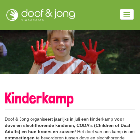
Overslaan
en
Togg
naar
de
navig
inhoud
gaan
Kinderkamp
Doof & Jong organiseert jaarlijks in juli een kinderkamp
voor
dove en slechthorende kinderen, CODA's (Children of Deaf
Adults) en hun broers en zussen
! Het doel van ons kamp is om
ontmoetingen
te bevorderen tussen dove en slechthorende