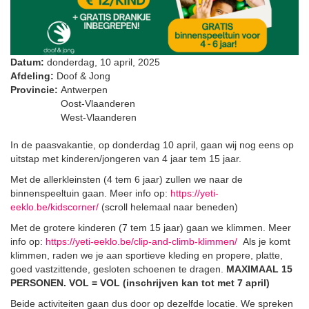
Datum:
donderdag, 10 april, 2025
Afdeling:
Doof & Jong
Provincie:
Antwerpen
Oost-Vlaanderen
West-Vlaanderen
In de paasvakantie, op donderdag 10 april, gaan wij nog eens op
uitstap met kinderen/jongeren van 4 jaar tem 15 jaar.
Met de allerkleinsten (4 tem 6 jaar) zullen we naar de
binnenspeeltuin gaan. Meer info op:
https://yeti-
eeklo.be/kidscorner/
(scroll helemaal naar beneden)
Met de grotere kinderen (7 tem 15 jaar) gaan we klimmen. Meer
info op:
https://yeti-eeklo.be/clip-and-climb-klimmen/
Als je komt
klimmen, raden we je aan sportieve kleding en propere, platte,
goed vastzittende, gesloten schoenen te dragen.
MAXIMAAL 15
PERSONEN. VOL = VOL (inschrijven kan tot met 7 april)
Beide activiteiten gaan dus door op dezelfde locatie. We spreken