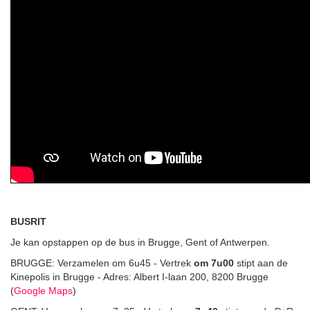
BUSRIT
Je kan opstappen op de bus in Brugge, Gent of Antwerpen.
BRUGGE: Verzamelen om 6u45 - Vertrek
om 7u00
stipt aan de
Kinepolis in Brugge - Adres: Albert I-laan 200, 8200 Brugge
(
Google Maps
)