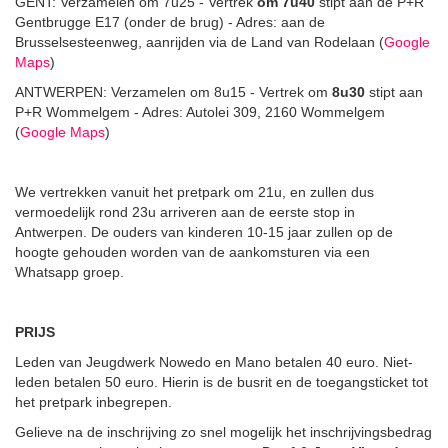
GENT: Verzamelen om 7u25 - Vertrek
om 7u40
stipt aan de P+R
Gentbrugge E17 (onder de brug) - Adres: aan de
Brusselsesteenweg, aanrijden via de Land van Rodelaan (
Google
Maps
)
ANTWERPEN: Verzamelen om 8u15 - Vertrek om
8u30
stipt aan
P+R Wommelgem - Adres: Autolei 309, 2160 Wommelgem
(
Google Maps
)
We vertrekken vanuit het pretpark om 21u, en zullen dus
vermoedelijk rond 23u arriveren aan de eerste stop in
Antwerpen. De ouders van kinderen 10-15 jaar zullen op de
hoogte gehouden worden van de aankomsturen via een
Whatsapp groep.
PRIJS
Leden van Jeugdwerk Nowedo en Mano betalen 40 euro. Niet-
leden betalen 50 euro. Hierin is de busrit en de toegangsticket tot
het pretpark inbegrepen.
Gelieve na de inschrijving zo snel mogelijk het inschrijvingsbedrag