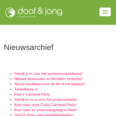
Overslaan
en
Togg
naar
de
navig
inhoud
gaan
Nieuwsarchief
Schrijf je in voor het avonturensportkamp!
Nieuwe bestuurder en AV-leden verkozen!
Stel je kandidaat voor de AV of het bestuur!
Toneelkamp II
Foto's Carnaval Party
Schrijf je nu in voor het jongerenkamp!
Kom naar onze Crazy Carnaval Party!
Kom naar de ontmoetingsdag in Gent!
Doof & Jong zoekt kampbegeleiders