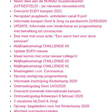
Neem deel aan de NOMAD muziekvakantie!
(UITGESTELD! - zie nieuwste nieuwsbericht)
Overzicht EUDY kampen 2021
Heropstart jeugdwerk- activiteiten vanaf 8 juni!
Informatie kampen Doof & Jong na persbericht 22/05/2020
UPDATE: Informatie over kinderkamp en jongerenkamp
met betrekking tot coronacrisis
Doe mee met onze actie: "Een warm hart voor dove
senioren"
#blijfinjekotmetvgt CHALLENGE #3
Update EUDY-nieuws
Maak kennis met onze nieuwe collega's!
#blijfinjekotmetvgt CHALLENGE #2
#blijfinjekotmetvgt CHALLENGE #1
Maatregelen i.v.m. Coronavirus
Oproep werkgroep jongerenkamp
Informatie inschrijving Kinderkamp 2020
Ontmoetingsdag Gent 14/3/2020
Overzicht komende internationale kampen
Ontmoetingsdag Antwerpen 8 februari 2020
2 vacatures bij Doof & Jong!
Oproep: begeleiders voor het Kinderkamp 2020
Afscheid oud-bestuursleden