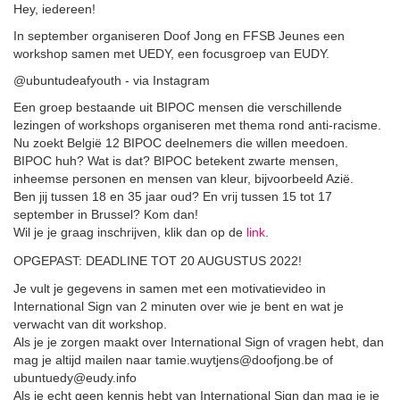
Hey, iedereen!
In september organiseren Doof Jong en FFSB Jeunes een
workshop samen met UEDY, een focusgroep van EUDY.
@ubuntudeafyouth - via Instagram
Een groep bestaande uit BIPOC mensen die verschillende
lezingen of workshops organiseren met thema rond anti-racisme.
Nu zoekt België 12 BIPOC deelnemers die willen meedoen.
BIPOC huh? Wat is dat? BIPOC betekent zwarte mensen,
inheemse personen en mensen van kleur, bijvoorbeeld Azië.
Ben jij tussen 18 en 35 jaar oud? En vrij tussen 15 tot 17
september in Brussel? Kom dan!
Wil je je graag inschrijven, klik dan op de
link
.
OPGEPAST: DEADLINE TOT 20 AUGUSTUS 2022!
Je vult je gegevens in samen met een motivatievideo in
International Sign van 2 minuten over wie je bent en wat je
verwacht van dit workshop.
Als je je zorgen maakt over International Sign of vragen hebt, dan
mag je altijd mailen naar tamie.wuytjens@doofjong.be of
ubuntuedy@eudy.info
Als je echt geen kennis hebt van International Sign dan mag je je