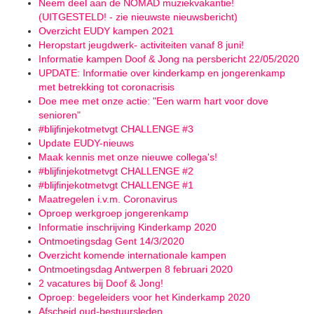
Neem deel aan de NOMAD muziekvakantie!
(UITGESTELD! - zie nieuwste nieuwsbericht)
Overzicht EUDY kampen 2021
Heropstart jeugdwerk- activiteiten vanaf 8 juni!
Informatie kampen Doof & Jong na persbericht 22/05/2020
UPDATE: Informatie over kinderkamp en jongerenkamp
met betrekking tot coronacrisis
Doe mee met onze actie: "Een warm hart voor dove
senioren"
#blijfinjekotmetvgt CHALLENGE #3
Update EUDY-nieuws
Maak kennis met onze nieuwe collega's!
#blijfinjekotmetvgt CHALLENGE #2
#blijfinjekotmetvgt CHALLENGE #1
Maatregelen i.v.m. Coronavirus
Oproep werkgroep jongerenkamp
Informatie inschrijving Kinderkamp 2020
Ontmoetingsdag Gent 14/3/2020
Overzicht komende internationale kampen
Ontmoetingsdag Antwerpen 8 februari 2020
2 vacatures bij Doof & Jong!
Oproep: begeleiders voor het Kinderkamp 2020
Afscheid oud-bestuursleden