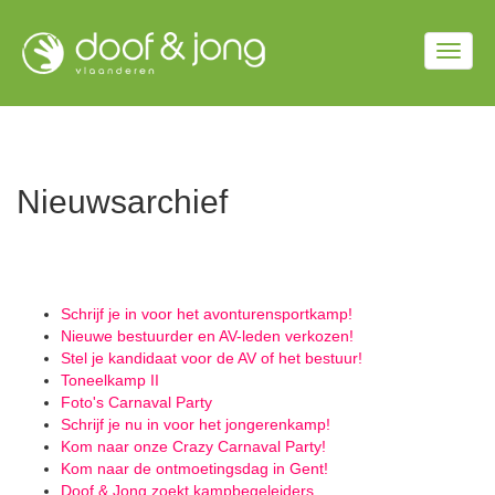
Overslaan
en
Togg
naar
de
navig
inhoud
gaan
Nieuwsarchief
Schrijf je in voor het avonturensportkamp!
Nieuwe bestuurder en AV-leden verkozen!
Stel je kandidaat voor de AV of het bestuur!
Toneelkamp II
Foto's Carnaval Party
Schrijf je nu in voor het jongerenkamp!
Kom naar onze Crazy Carnaval Party!
Kom naar de ontmoetingsdag in Gent!
Doof & Jong zoekt kampbegeleiders