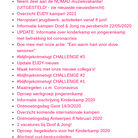
Neem deel aan de NOMAD muziekvakantie!
(UITGESTELD! - zie nieuwste nieuwsbericht)
Overzicht EUDY kampen 2021
Heropstart jeugdwerk- activiteiten vanaf 8 juni!
Informatie kampen Doof & Jong na persbericht 22/05/2020
UPDATE: Informatie over kinderkamp en jongerenkamp
met betrekking tot coronacrisis
Doe mee met onze actie: "Een warm hart voor dove
senioren"
#blijfinjekotmetvgt CHALLENGE #3
Update EUDY-nieuws
Maak kennis met onze nieuwe collega's!
#blijfinjekotmetvgt CHALLENGE #2
#blijfinjekotmetvgt CHALLENGE #1
Maatregelen i.v.m. Coronavirus
Oproep werkgroep jongerenkamp
Informatie inschrijving Kinderkamp 2020
Ontmoetingsdag Gent 14/3/2020
Overzicht komende internationale kampen
Ontmoetingsdag Antwerpen 8 februari 2020
2 vacatures bij Doof & Jong!
Oproep: begeleiders voor het Kinderkamp 2020
Afscheid oud-bestuursleden