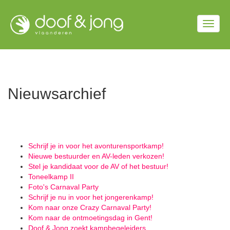
Overslaan
en
Togg
naar
de
navig
inhoud
gaan
Nieuwsarchief
Schrijf je in voor het avonturensportkamp!
Nieuwe bestuurder en AV-leden verkozen!
Stel je kandidaat voor de AV of het bestuur!
Toneelkamp II
Foto's Carnaval Party
Schrijf je nu in voor het jongerenkamp!
Kom naar onze Crazy Carnaval Party!
Kom naar de ontmoetingsdag in Gent!
Doof & Jong zoekt kampbegeleiders