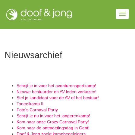
Overslaan
en
Togg
naar
de
navig
inhoud
gaan
Nieuwsarchief
Schrijf je in voor het avonturensportkamp!
Nieuwe bestuurder en AV-leden verkozen!
Stel je kandidaat voor de AV of het bestuur!
Toneelkamp II
Foto's Carnaval Party
Schrijf je nu in voor het jongerenkamp!
Kom naar onze Crazy Carnaval Party!
Kom naar de ontmoetingsdag in Gent!
Doof & Jong zoekt kampbegeleiders