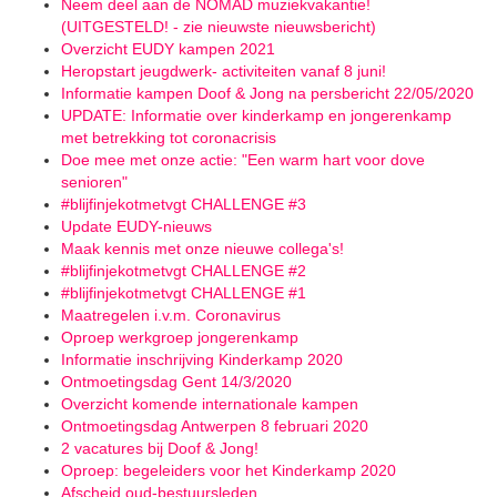
Neem deel aan de NOMAD muziekvakantie!
(UITGESTELD! - zie nieuwste nieuwsbericht)
Overzicht EUDY kampen 2021
Heropstart jeugdwerk- activiteiten vanaf 8 juni!
Informatie kampen Doof & Jong na persbericht 22/05/2020
UPDATE: Informatie over kinderkamp en jongerenkamp
met betrekking tot coronacrisis
Doe mee met onze actie: "Een warm hart voor dove
senioren"
#blijfinjekotmetvgt CHALLENGE #3
Update EUDY-nieuws
Maak kennis met onze nieuwe collega's!
#blijfinjekotmetvgt CHALLENGE #2
#blijfinjekotmetvgt CHALLENGE #1
Maatregelen i.v.m. Coronavirus
Oproep werkgroep jongerenkamp
Informatie inschrijving Kinderkamp 2020
Ontmoetingsdag Gent 14/3/2020
Overzicht komende internationale kampen
Ontmoetingsdag Antwerpen 8 februari 2020
2 vacatures bij Doof & Jong!
Oproep: begeleiders voor het Kinderkamp 2020
Afscheid oud-bestuursleden