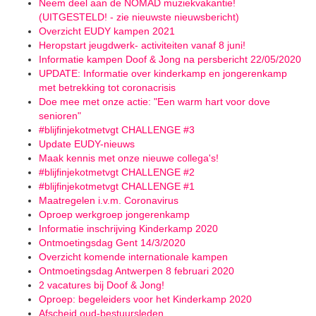
Neem deel aan de NOMAD muziekvakantie!
(UITGESTELD! - zie nieuwste nieuwsbericht)
Overzicht EUDY kampen 2021
Heropstart jeugdwerk- activiteiten vanaf 8 juni!
Informatie kampen Doof & Jong na persbericht 22/05/2020
UPDATE: Informatie over kinderkamp en jongerenkamp
met betrekking tot coronacrisis
Doe mee met onze actie: "Een warm hart voor dove
senioren"
#blijfinjekotmetvgt CHALLENGE #3
Update EUDY-nieuws
Maak kennis met onze nieuwe collega's!
#blijfinjekotmetvgt CHALLENGE #2
#blijfinjekotmetvgt CHALLENGE #1
Maatregelen i.v.m. Coronavirus
Oproep werkgroep jongerenkamp
Informatie inschrijving Kinderkamp 2020
Ontmoetingsdag Gent 14/3/2020
Overzicht komende internationale kampen
Ontmoetingsdag Antwerpen 8 februari 2020
2 vacatures bij Doof & Jong!
Oproep: begeleiders voor het Kinderkamp 2020
Afscheid oud-bestuursleden