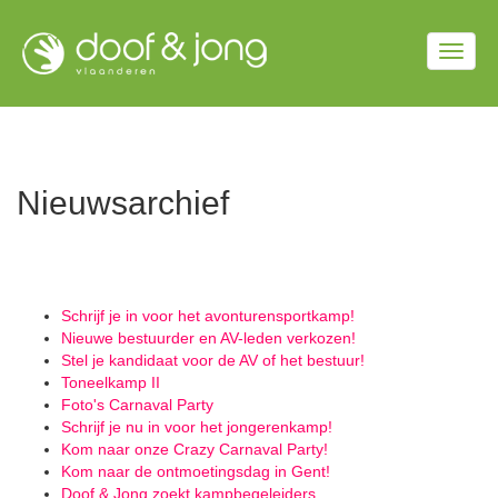
Overslaan
en
Togg
naar
de
navig
inhoud
gaan
Nieuwsarchief
Schrijf je in voor het avonturensportkamp!
Nieuwe bestuurder en AV-leden verkozen!
Stel je kandidaat voor de AV of het bestuur!
Toneelkamp II
Foto's Carnaval Party
Schrijf je nu in voor het jongerenkamp!
Kom naar onze Crazy Carnaval Party!
Kom naar de ontmoetingsdag in Gent!
Doof & Jong zoekt kampbegeleiders