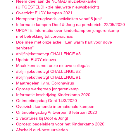
Neem deel aan de NOMAD muziekvakantie!
(UITGESTELD! - zie nieuwste nieuwsbericht)
Overzicht EUDY kampen 2021
Heropstart jeugdwerk- activiteiten vanaf 8 juni!
Informatie kampen Doof & Jong na persbericht 22/05/2020
UPDATE: Informatie over kinderkamp en jongerenkamp
met betrekking tot coronacrisis
Doe mee met onze actie: "Een warm hart voor dove
senioren"
#blijfinjekotmetvgt CHALLENGE #3
Update EUDY-nieuws
Maak kennis met onze nieuwe collega's!
#blijfinjekotmetvgt CHALLENGE #2
#blijfinjekotmetvgt CHALLENGE #1
Maatregelen i.v.m. Coronavirus
Oproep werkgroep jongerenkamp
Informatie inschrijving Kinderkamp 2020
Ontmoetingsdag Gent 14/3/2020
Overzicht komende internationale kampen
Ontmoetingsdag Antwerpen 8 februari 2020
2 vacatures bij Doof & Jong!
Oproep: begeleiders voor het Kinderkamp 2020
Afscheid oud-bestuursleden