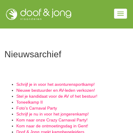
Overslaan
en
Togg
naar
de
navig
inhoud
gaan
Nieuwsarchief
Schrijf je in voor het avonturensportkamp!
Nieuwe bestuurder en AV-leden verkozen!
Stel je kandidaat voor de AV of het bestuur!
Toneelkamp II
Foto's Carnaval Party
Schrijf je nu in voor het jongerenkamp!
Kom naar onze Crazy Carnaval Party!
Kom naar de ontmoetingsdag in Gent!
Doof & Jong zoekt kampbegeleiders