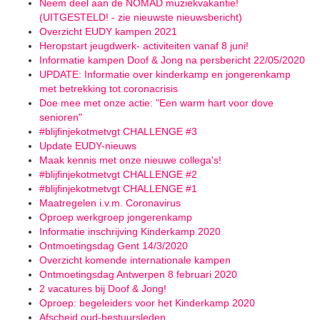
Neem deel aan de NOMAD muziekvakantie!
(UITGESTELD! - zie nieuwste nieuwsbericht)
Overzicht EUDY kampen 2021
Heropstart jeugdwerk- activiteiten vanaf 8 juni!
Informatie kampen Doof & Jong na persbericht 22/05/2020
UPDATE: Informatie over kinderkamp en jongerenkamp
met betrekking tot coronacrisis
Doe mee met onze actie: "Een warm hart voor dove
senioren"
#blijfinjekotmetvgt CHALLENGE #3
Update EUDY-nieuws
Maak kennis met onze nieuwe collega's!
#blijfinjekotmetvgt CHALLENGE #2
#blijfinjekotmetvgt CHALLENGE #1
Maatregelen i.v.m. Coronavirus
Oproep werkgroep jongerenkamp
Informatie inschrijving Kinderkamp 2020
Ontmoetingsdag Gent 14/3/2020
Overzicht komende internationale kampen
Ontmoetingsdag Antwerpen 8 februari 2020
2 vacatures bij Doof & Jong!
Oproep: begeleiders voor het Kinderkamp 2020
Afscheid oud-bestuursleden