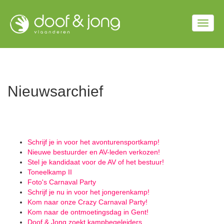
Overslaan
en
Togg
naar
de
navig
inhoud
gaan
Nieuwsarchief
Schrijf je in voor het avonturensportkamp!
Nieuwe bestuurder en AV-leden verkozen!
Stel je kandidaat voor de AV of het bestuur!
Toneelkamp II
Foto's Carnaval Party
Schrijf je nu in voor het jongerenkamp!
Kom naar onze Crazy Carnaval Party!
Kom naar de ontmoetingsdag in Gent!
Doof & Jong zoekt kampbegeleiders