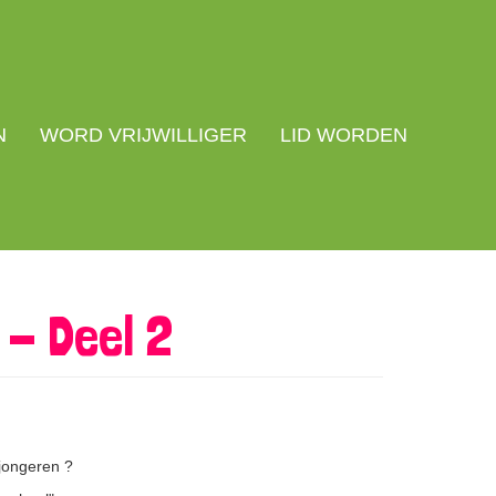
N
WORD VRIJWILLIGER
LID WORDEN
 - Deel 2
jongeren ?