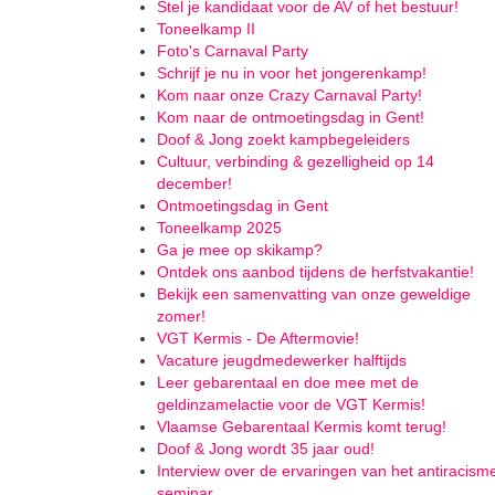
Stel je kandidaat voor de AV of het bestuur!
Toneelkamp II
Foto's Carnaval Party
Schrijf je nu in voor het jongerenkamp!
Kom naar onze Crazy Carnaval Party!
Kom naar de ontmoetingsdag in Gent!
Doof & Jong zoekt kampbegeleiders
Cultuur, verbinding & gezelligheid op 14
december!
Ontmoetingsdag in Gent
Toneelkamp 2025
Ga je mee op skikamp?
Ontdek ons aanbod tijdens de herfstvakantie!
Bekijk een samenvatting van onze geweldige
zomer!
VGT Kermis - De Aftermovie!
Vacature jeugdmedewerker halftijds
Leer gebarentaal en doe mee met de
geldinzamelactie voor de VGT Kermis!
Vlaamse Gebarentaal Kermis komt terug!
Doof & Jong wordt 35 jaar oud!
Interview over de ervaringen van het antiracism
seminar