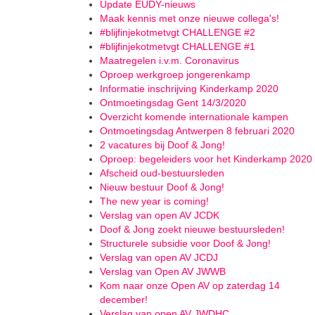
Update EUDY-nieuws
Maak kennis met onze nieuwe collega's!
#blijfinjekotmetvgt CHALLENGE #2
#blijfinjekotmetvgt CHALLENGE #1
Maatregelen i.v.m. Coronavirus
Oproep werkgroep jongerenkamp
Informatie inschrijving Kinderkamp 2020
Ontmoetingsdag Gent 14/3/2020
Overzicht komende internationale kampen
Ontmoetingsdag Antwerpen 8 februari 2020
2 vacatures bij Doof & Jong!
Oproep: begeleiders voor het Kinderkamp 2020
Afscheid oud-bestuursleden
Nieuw bestuur Doof & Jong!
The new year is coming!
Verslag van open AV JCDK
Doof & Jong zoekt nieuwe bestuursleden!
Structurele subsidie voor Doof & Jong!
Verslag van open AV JCDJ
Verslag van Open AV JWWB
Kom naar onze Open AV op zaterdag 14
december!
Verslag van open AV JWDHC