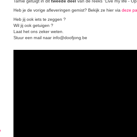
Tamie getuigt in dit
tweede deel
van de reeks "Live my life - Op
Heb je de vorige afleveringen gemist? Bekijk ze hier via
deze pa
Heb jij ook iets te zeggen ?
Wil jij ook getuigen ?
Laat het ons zeker weten.
Stuur een mail naar info@doofjong.be
e