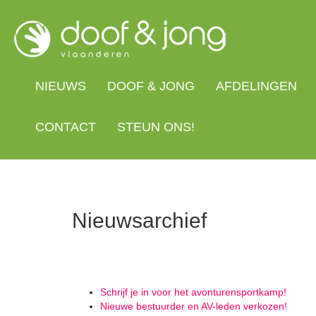
Overslaan
en
naar
de
inhoud
gaan
NIEUWS
DOOF & JONG
AFDELINGEN
CONTACT
STEUN ONS!
Nieuwsarchief
Schrijf je in voor het avonturensportkamp!
Nieuwe bestuurder en AV-leden verkozen!