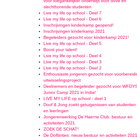
voor toegankelijker onderwijs voor dove en
slechthorende studenten
Live my life op school - Deel 7
Live my life op school - Deel 6
Inschrijvingen kinderkamp geopend!
Inschrijvingen kinderkamp 2021
Begeleiders gezocht voor kinderkamp 2021!
Live my life op school - Deel 5
Boost your talent!
Live my life op school - Deel 4
Live my life op school - Deel 3
Live my life op school - Deel 2
Enthousiaste jongeren gezocht voor voorbereidi
uitwisselingsproject
Deelnemers en begeleider gezocht voor WFDY
Junior Camp 2021 in India!
LIVE MY LIFE op school - deel 1
Doof & Jong zoekt getuigenissen van studenten
en leerlingen
Jongerenwerking De Haerne Club: bestuur en
activiteiten 2021
ZOEK DE SCHAT!
De Dolfijntjes: nieuw bestuur en activiteiten 202