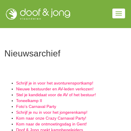
Overslaan
en
Togg
naar
de
navig
inhoud
gaan
Nieuwsarchief
Schrijf je in voor het avonturensportkamp!
Nieuwe bestuurder en AV-leden verkozen!
Stel je kandidaat voor de AV of het bestuur!
Toneelkamp II
Foto's Carnaval Party
Schrijf je nu in voor het jongerenkamp!
Kom naar onze Crazy Carnaval Party!
Kom naar de ontmoetingsdag in Gent!
Doof & Jong zoekt kampbegeleiders