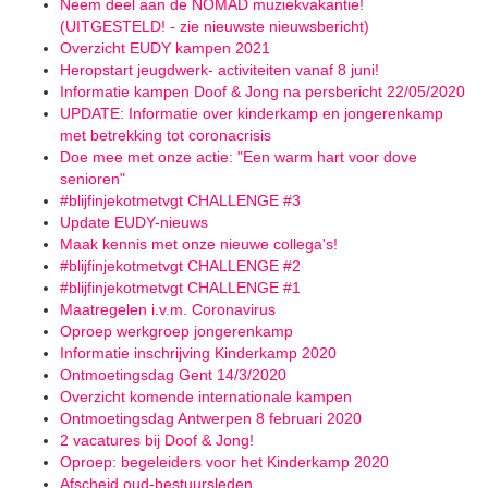
Neem deel aan de NOMAD muziekvakantie!
(UITGESTELD! - zie nieuwste nieuwsbericht)
Overzicht EUDY kampen 2021
Heropstart jeugdwerk- activiteiten vanaf 8 juni!
Informatie kampen Doof & Jong na persbericht 22/05/2020
UPDATE: Informatie over kinderkamp en jongerenkamp
met betrekking tot coronacrisis
Doe mee met onze actie: "Een warm hart voor dove
senioren"
#blijfinjekotmetvgt CHALLENGE #3
Update EUDY-nieuws
Maak kennis met onze nieuwe collega's!
#blijfinjekotmetvgt CHALLENGE #2
#blijfinjekotmetvgt CHALLENGE #1
Maatregelen i.v.m. Coronavirus
Oproep werkgroep jongerenkamp
Informatie inschrijving Kinderkamp 2020
Ontmoetingsdag Gent 14/3/2020
Overzicht komende internationale kampen
Ontmoetingsdag Antwerpen 8 februari 2020
2 vacatures bij Doof & Jong!
Oproep: begeleiders voor het Kinderkamp 2020
Afscheid oud-bestuursleden