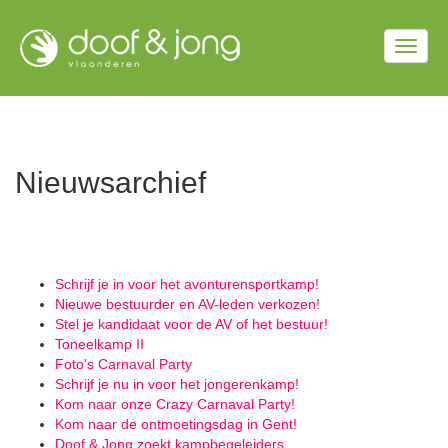
Overslaan
en
Togg
naar
de
navig
inhoud
gaan
Nieuwsarchief
Schrijf je in voor het avonturensportkamp!
Nieuwe bestuurder en AV-leden verkozen!
Stel je kandidaat voor de AV of het bestuur!
Toneelkamp II
Foto's Carnaval Party
Schrijf je nu in voor het jongerenkamp!
Kom naar onze Crazy Carnaval Party!
Kom naar de ontmoetingsdag in Gent!
Doof & Jong zoekt kampbegeleiders