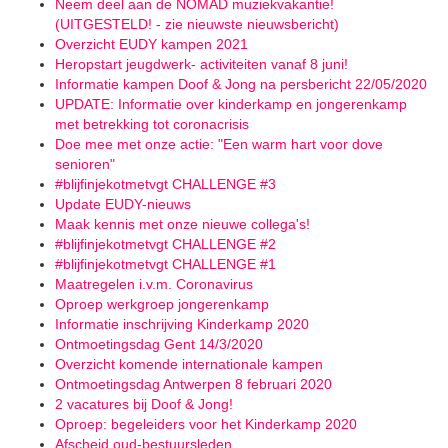
Neem deel aan de NOMAD muziekvakantie!
(UITGESTELD! - zie nieuwste nieuwsbericht)
Overzicht EUDY kampen 2021
Heropstart jeugdwerk- activiteiten vanaf 8 juni!
Informatie kampen Doof & Jong na persbericht 22/05/2020
UPDATE: Informatie over kinderkamp en jongerenkamp
met betrekking tot coronacrisis
Doe mee met onze actie: "Een warm hart voor dove
senioren"
#blijfinjekotmetvgt CHALLENGE #3
Update EUDY-nieuws
Maak kennis met onze nieuwe collega's!
#blijfinjekotmetvgt CHALLENGE #2
#blijfinjekotmetvgt CHALLENGE #1
Maatregelen i.v.m. Coronavirus
Oproep werkgroep jongerenkamp
Informatie inschrijving Kinderkamp 2020
Ontmoetingsdag Gent 14/3/2020
Overzicht komende internationale kampen
Ontmoetingsdag Antwerpen 8 februari 2020
2 vacatures bij Doof & Jong!
Oproep: begeleiders voor het Kinderkamp 2020
Afscheid oud-bestuursleden