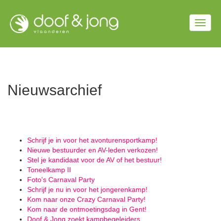
Overslaan
en
Togg
naar
de
navig
inhoud
gaan
Nieuwsarchief
Schrijf je in voor het avonturensportkamp!
Nieuwe bestuurder en AV-leden verkozen!
Stel je kandidaat voor de AV of het bestuur!
Toneelkamp II
Foto's Carnaval Party
Schrijf je nu in voor het jongerenkamp!
Kom naar onze Crazy Carnaval Party!
Kom naar de ontmoetingsdag in Gent!
Doof & Jong zoekt kampbegeleiders