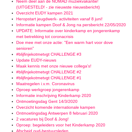
Neem deel aan de NOMAD muziekvakantie!
(UITGESTELD! - zie nieuwste nieuwsbericht)
Overzicht EUDY kampen 2021
Heropstart jeugdwerk- activiteiten vanaf 8 juni!
Informatie kampen Doof & Jong na persbericht 22/05/2020
UPDATE: Informatie over kinderkamp en jongerenkamp
met betrekking tot coronacrisis
Doe mee met onze actie: "Een warm hart voor dove
senioren"
#blijfinjekotmetvgt CHALLENGE #3
Update EUDY-nieuws
Maak kennis met onze nieuwe collega's!
#blijfinjekotmetvgt CHALLENGE #2
#blijfinjekotmetvgt CHALLENGE #1
Maatregelen i.v.m. Coronavirus
Oproep werkgroep jongerenkamp
Informatie inschrijving Kinderkamp 2020
Ontmoetingsdag Gent 14/3/2020
Overzicht komende internationale kampen
Ontmoetingsdag Antwerpen 8 februari 2020
2 vacatures bij Doof & Jong!
Oproep: begeleiders voor het Kinderkamp 2020
Afscheid oud-bestuursleden