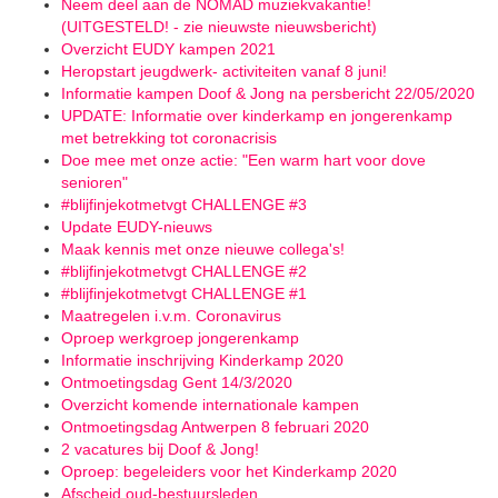
Neem deel aan de NOMAD muziekvakantie!
(UITGESTELD! - zie nieuwste nieuwsbericht)
Overzicht EUDY kampen 2021
Heropstart jeugdwerk- activiteiten vanaf 8 juni!
Informatie kampen Doof & Jong na persbericht 22/05/2020
UPDATE: Informatie over kinderkamp en jongerenkamp
met betrekking tot coronacrisis
Doe mee met onze actie: "Een warm hart voor dove
senioren"
#blijfinjekotmetvgt CHALLENGE #3
Update EUDY-nieuws
Maak kennis met onze nieuwe collega's!
#blijfinjekotmetvgt CHALLENGE #2
#blijfinjekotmetvgt CHALLENGE #1
Maatregelen i.v.m. Coronavirus
Oproep werkgroep jongerenkamp
Informatie inschrijving Kinderkamp 2020
Ontmoetingsdag Gent 14/3/2020
Overzicht komende internationale kampen
Ontmoetingsdag Antwerpen 8 februari 2020
2 vacatures bij Doof & Jong!
Oproep: begeleiders voor het Kinderkamp 2020
Afscheid oud-bestuursleden