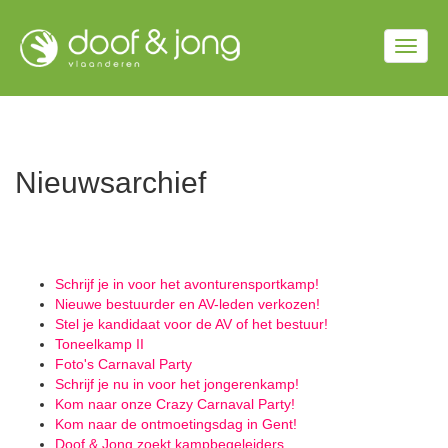
Overslaan
en
Togg
naar
de
navig
inhoud
gaan
Nieuwsarchief
Schrijf je in voor het avonturensportkamp!
Nieuwe bestuurder en AV-leden verkozen!
Stel je kandidaat voor de AV of het bestuur!
Toneelkamp II
Foto's Carnaval Party
Schrijf je nu in voor het jongerenkamp!
Kom naar onze Crazy Carnaval Party!
Kom naar de ontmoetingsdag in Gent!
Doof & Jong zoekt kampbegeleiders