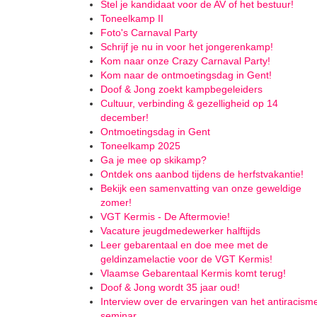
Stel je kandidaat voor de AV of het bestuur!
Toneelkamp II
Foto's Carnaval Party
Schrijf je nu in voor het jongerenkamp!
Kom naar onze Crazy Carnaval Party!
Kom naar de ontmoetingsdag in Gent!
Doof & Jong zoekt kampbegeleiders
Cultuur, verbinding & gezelligheid op 14
december!
Ontmoetingsdag in Gent
Toneelkamp 2025
Ga je mee op skikamp?
Ontdek ons aanbod tijdens de herfstvakantie!
Bekijk een samenvatting van onze geweldige
zomer!
VGT Kermis - De Aftermovie!
Vacature jeugdmedewerker halftijds
Leer gebarentaal en doe mee met de
geldinzamelactie voor de VGT Kermis!
Vlaamse Gebarentaal Kermis komt terug!
Doof & Jong wordt 35 jaar oud!
Interview over de ervaringen van het antiracism
seminar