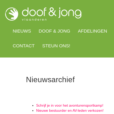
Overslaan
en
naar
de
inhoud
gaan
NIEUWS
DOOF & JONG
AFDELINGEN
CONTACT
STEUN ONS!
Nieuwsarchief
Schrijf je in voor het avonturensportkamp!
Nieuwe bestuurder en AV-leden verkozen!