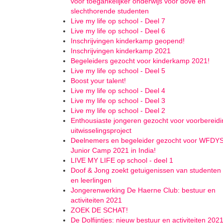
voor toegankelijker onderwijs voor dove en
slechthorende studenten
Live my life op school - Deel 7
Live my life op school - Deel 6
Inschrijvingen kinderkamp geopend!
Inschrijvingen kinderkamp 2021
Begeleiders gezocht voor kinderkamp 2021!
Live my life op school - Deel 5
Boost your talent!
Live my life op school - Deel 4
Live my life op school - Deel 3
Live my life op school - Deel 2
Enthousiaste jongeren gezocht voor voorbereidi
uitwisselingsproject
Deelnemers en begeleider gezocht voor WFDY
Junior Camp 2021 in India!
LIVE MY LIFE op school - deel 1
Doof & Jong zoekt getuigenissen van studenten
en leerlingen
Jongerenwerking De Haerne Club: bestuur en
activiteiten 2021
ZOEK DE SCHAT!
De Dolfijntjes: nieuw bestuur en activiteiten 202