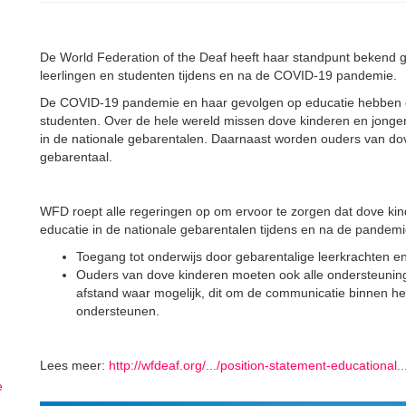
De World Federation of the Deaf heeft haar standpunt bekend 
leerlingen en studenten tijdens en na de COVID-19 pandemie.
De COVID-19 pandemie en haar gevolgen op educatie hebben e
studenten. Over de hele wereld missen dove kinderen en jongere
in de nationale gebarentalen. Daarnaast worden ouders van dov
gebarentaal.
WFD roept alle regeringen op om ervoor te zorgen dat dove kind
educatie in de nationale gebarentalen tijdens en na de pandemie
Toegang tot onderwijs door gebarentalige leerkrachten en
Ouders van dove kinderen moeten ook alle ondersteuning k
afstand waar mogelijk, dit om de communicatie binnen het
ondersteunen.
Lees meer:
http://wfdeaf.org/.../position-statement-educational...
e