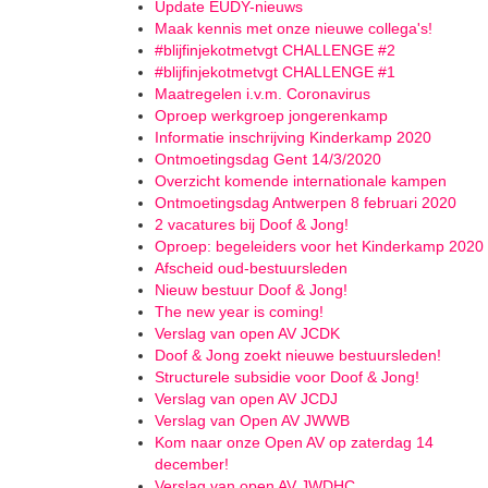
Update EUDY-nieuws
Maak kennis met onze nieuwe collega's!
#blijfinjekotmetvgt CHALLENGE #2
#blijfinjekotmetvgt CHALLENGE #1
Maatregelen i.v.m. Coronavirus
Oproep werkgroep jongerenkamp
Informatie inschrijving Kinderkamp 2020
Ontmoetingsdag Gent 14/3/2020
Overzicht komende internationale kampen
Ontmoetingsdag Antwerpen 8 februari 2020
2 vacatures bij Doof & Jong!
Oproep: begeleiders voor het Kinderkamp 2020
Afscheid oud-bestuursleden
Nieuw bestuur Doof & Jong!
The new year is coming!
Verslag van open AV JCDK
Doof & Jong zoekt nieuwe bestuursleden!
Structurele subsidie voor Doof & Jong!
Verslag van open AV JCDJ
Verslag van Open AV JWWB
Kom naar onze Open AV op zaterdag 14
december!
Verslag van open AV JWDHC