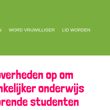
N
WORD VRIJWILLIGER
LID WORDEN
overheden op om
kelijker onderwijs
orende studenten