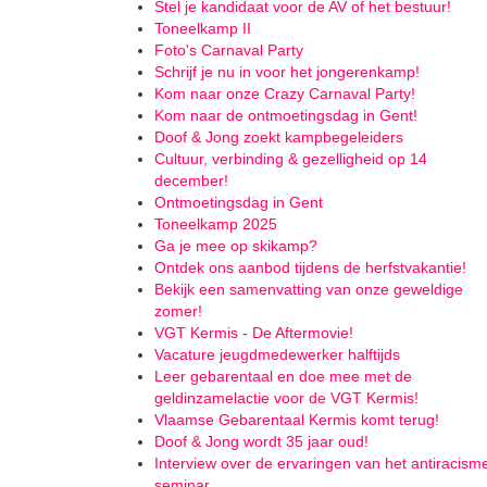
Stel je kandidaat voor de AV of het bestuur!
Toneelkamp II
Foto's Carnaval Party
Schrijf je nu in voor het jongerenkamp!
Kom naar onze Crazy Carnaval Party!
Kom naar de ontmoetingsdag in Gent!
Doof & Jong zoekt kampbegeleiders
Cultuur, verbinding & gezelligheid op 14
december!
Ontmoetingsdag in Gent
Toneelkamp 2025
Ga je mee op skikamp?
Ontdek ons aanbod tijdens de herfstvakantie!
Bekijk een samenvatting van onze geweldige
zomer!
VGT Kermis - De Aftermovie!
Vacature jeugdmedewerker halftijds
Leer gebarentaal en doe mee met de
geldinzamelactie voor de VGT Kermis!
Vlaamse Gebarentaal Kermis komt terug!
Doof & Jong wordt 35 jaar oud!
Interview over de ervaringen van het antiracism
seminar