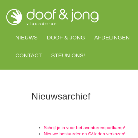
Overslaan
en
naar
de
inhoud
gaan
NIEUWS
DOOF & JONG
AFDELINGEN
CONTACT
STEUN ONS!
Nieuwsarchief
Schrijf je in voor het avonturensportkamp!
Nieuwe bestuurder en AV-leden verkozen!