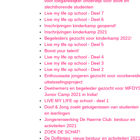
voor toegankelijker onderwijs voor dove en
slechthorende studenten
Live my life op school - Deel 7
Live my life op school - Deel 6
Inschrijvingen kinderkamp geopend!
Inschrijvingen kinderkamp 2021
Begeleiders gezocht voor kinderkamp 2021!
Live my life op school - Deel 5
Boost your talent!
Live my life op school - Deel 4
Live my life op school - Deel 3
Live my life op school - Deel 2
Enthousiaste jongeren gezocht voor voorbereidi
uitwisselingsproject
Deelnemers en begeleider gezocht voor WFDY
Junior Camp 2021 in India!
LIVE MY LIFE op school - deel 1
Doof & Jong zoekt getuigenissen van studenten
en leerlingen
Jongerenwerking De Haerne Club: bestuur en
activiteiten 2021
ZOEK DE SCHAT!
De Dolfijntjes: nieuw bestuur en activiteiten 202