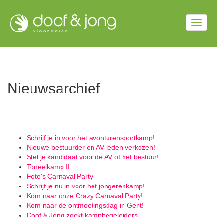
Overslaan
en
Togg
naar
de
navig
inhoud
gaan
Nieuwsarchief
Schrijf je in voor het avonturensportkamp!
Nieuwe bestuurder en AV-leden verkozen!
Stel je kandidaat voor de AV of het bestuur!
Toneelkamp II
Foto's Carnaval Party
Schrijf je nu in voor het jongerenkamp!
Kom naar onze Crazy Carnaval Party!
Kom naar de ontmoetingsdag in Gent!
Doof & Jong zoekt kampbegeleiders