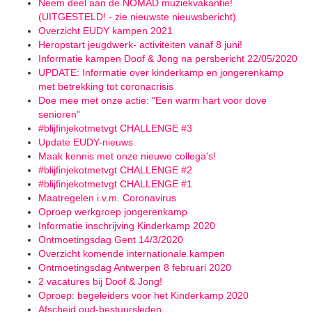
Neem deel aan de NOMAD muziekvakantie!
(UITGESTELD! - zie nieuwste nieuwsbericht)
Overzicht EUDY kampen 2021
Heropstart jeugdwerk- activiteiten vanaf 8 juni!
Informatie kampen Doof & Jong na persbericht 22/05/2020
UPDATE: Informatie over kinderkamp en jongerenkamp
met betrekking tot coronacrisis
Doe mee met onze actie: "Een warm hart voor dove
senioren"
#blijfinjekotmetvgt CHALLENGE #3
Update EUDY-nieuws
Maak kennis met onze nieuwe collega's!
#blijfinjekotmetvgt CHALLENGE #2
#blijfinjekotmetvgt CHALLENGE #1
Maatregelen i.v.m. Coronavirus
Oproep werkgroep jongerenkamp
Informatie inschrijving Kinderkamp 2020
Ontmoetingsdag Gent 14/3/2020
Overzicht komende internationale kampen
Ontmoetingsdag Antwerpen 8 februari 2020
2 vacatures bij Doof & Jong!
Oproep: begeleiders voor het Kinderkamp 2020
Afscheid oud-bestuursleden